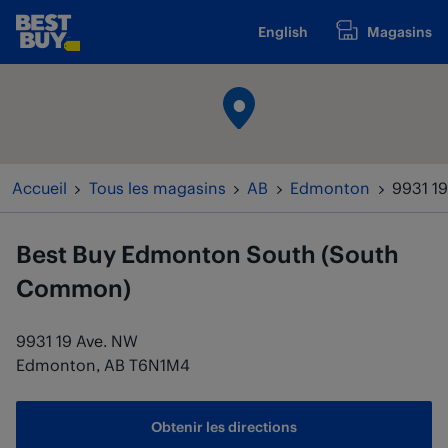
Passer au contenu
English
Magasins
www.bestbuy.ca
Retour à la navigation
Accueil
Tous les magasins
AB
Edmonton
9931 1
Best Buy
Edmonton South (South
Common)
9931 19 Ave. NW
Edmonton
,
AB
T6N1M4
Obtenir les directions