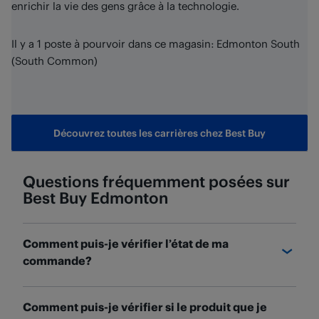
enrichir la vie des gens grâce à la technologie.
Il y a 1 poste à pourvoir dans ce magasin: Edmonton South
(South Common)
Découvrez toutes les carrières chez Best Buy
Questions fréquemment posées sur
Best Buy
Edmonton
Comment puis-je vérifier l’état de ma
commande?
Vous pouvez vérifier l'état de votre commande et
Comment puis-je vérifier si le produit que je
savoir où elle se trouve sur la page des
détails de la