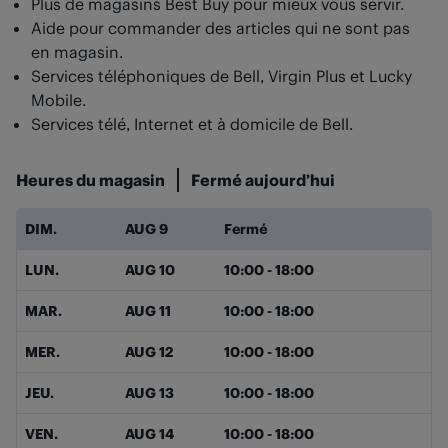
Plus de magasins Best Buy pour mieux vous servir.
Aide pour commander des articles qui ne sont pas
en magasin.
Services téléphoniques de Bell, Virgin Plus et Lucky
Mobile.
Services télé, Internet et à domicile de Bell.
Heures du magasin
Fermé aujourd’hui
Jour de la semaine
Heures
DIM.
AUG 9
Fermé
LUN.
AUG 10
10:00
-
18:00
MAR.
AUG 11
10:00
-
18:00
MER.
AUG 12
10:00
-
18:00
JEU.
AUG 13
10:00
-
18:00
VEN.
AUG 14
10:00
-
18:00