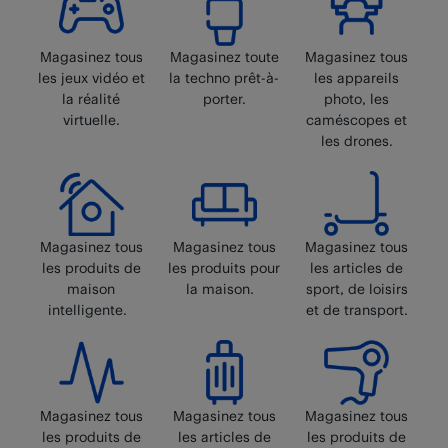
Magasinez tous
Magasinez toute
Magasinez tous
les jeux vidéo et
la techno prêt-à-
les appareils
la réalité
porter.
photo, les
virtuelle.
caméscopes et
les drones.
Magasinez tous
Magasinez tous
Magasinez tous
les produits de
les produits pour
les articles de
maison
la maison.
sport, de loisirs
intelligente.
et de transport.
Magasinez tous
Magasinez tous
Magasinez tous
les produits de
les articles de
les produits de