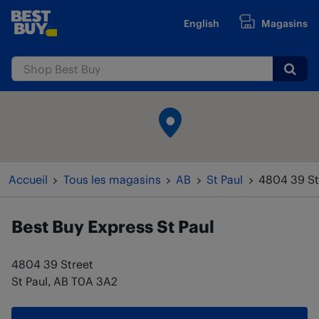
Passer au contenu
English
Magasins
www.bestbuy.ca
Submi
Retour à la navigation
Accueil
Tous les magasins
AB
St Paul
4804 39 St
Best Buy Express
St Paul
4804 39 Street
St Paul
,
AB
T0A 3A2