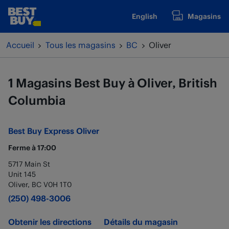
Passer au contenu
English
Magasins
www.bestbuy.ca
Retour à la navigation
Accueil
Tous les magasins
BC
Oliver
1 Magasins Best Buy à Oliver, British
Columbia
Best Buy Express
Oliver
Ferme à
17:00
5717 Main St
Unit 145
Oliver
,
BC
V0H 1T0
(250) 498-3006
Obtenir les directions
Détails du magasin