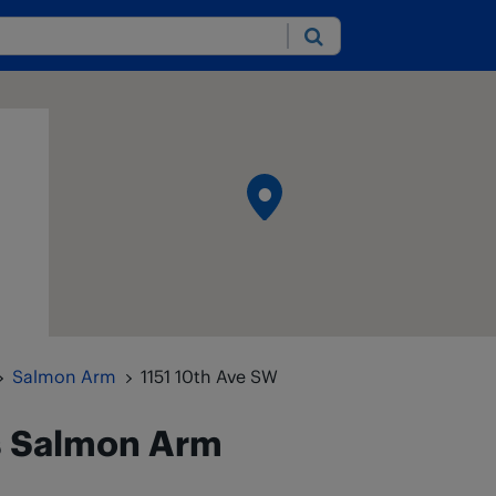
Submit
Salmon Arm
1151 10th Ave SW
s
Salmon Arm