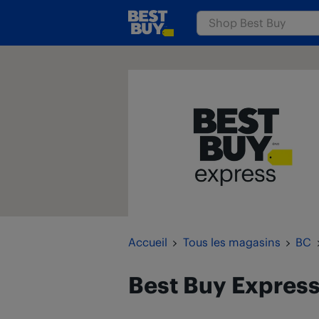
Passer au contenu
www.bestbuy.ca
Retour à la navigation
Accueil
Tous les magasins
BC
Best Buy Expres