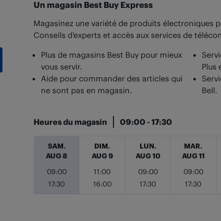
Un magasin Best Buy Express
Magasinez une variété de produits électroniques p
Conseils d'experts et accès aux services de téléc
Plus de magasins Best Buy pour mieux
Servi
vous servir.
Plus 
Aide pour commander des articles qui
Servi
ne sont pas en magasin.
Bell.
Heures du magasin
09:00
-
17:30
Jour de la semaine
Heures
SAM.
DIM.
LUN.
MAR.
AUG 8
AUG 9
AUG 10
AUG 11
09:00
11:00
09:00
09:00
17:30
16:00
17:30
17:30