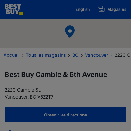
Passer au contenu
English
Magasins
www.bestbuy.ca
Retour à la navigation
Accueil
Tous les magasins
BC
Vancouver
2220 C
Best Buy
Cambie & 6th Avenue
2220 Cambie St.
Vancouver
,
BC
V5Z2T7
Obtenir les directions