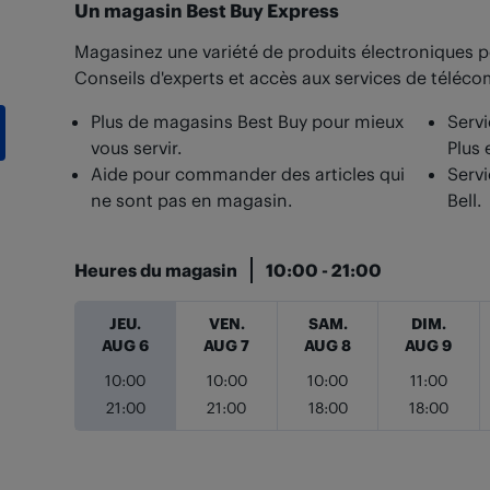
Un magasin Best Buy Express
Magasinez une variété de produits électroniques p
Conseils d'experts et accès aux services de téléc
Plus de magasins Best Buy pour mieux
Servi
vous servir.
Plus 
Aide pour commander des articles qui
Servi
ne sont pas en magasin.
Bell.
Heures du magasin
10:00
-
21:00
Jour de la semaine
Heures
JEU.
VEN.
SAM.
DIM.
AUG 6
AUG 7
AUG 8
AUG 9
10:00
10:00
10:00
11:00
21:00
21:00
18:00
18:00