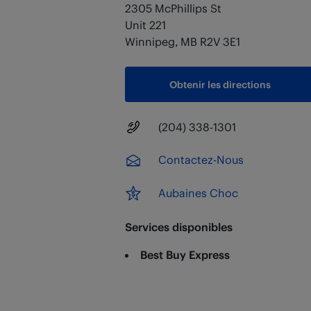
2305 McPhillips St
Unit 221
Winnipeg
,
MB
R2V 3E1
Obtenir les directions
Numéro principal
(204) 338-1301
Contactez-Nous
Aubaines Choc
Services disponibles
Best Buy Express