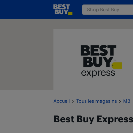
Passer au contenu
www.bestbuy.ca
Retour à la navigation
Accueil
Tous les magasins
MB
Best Buy Expres