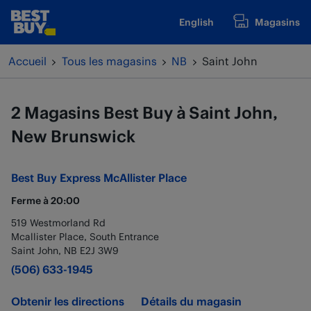
Passer au contenu
English
Magasins
www.bestbuy.ca
Retour à la navigation
Accueil
Tous les magasins
NB
Saint John
2 Magasins Best Buy à Saint John,
New Brunswick
Best Buy Express
McAllister Place
Ferme à
20:00
519 Westmorland Rd
Mcallister Place, South Entrance
Saint John
,
NB
E2J 3W9
(506) 633-1945
Obtenir les directions
Détails du magasin