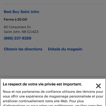
Best Buy
Saint John
Ferme à
20:00
80 Consumers Dr.
Saint John
,
NB
E2J4Z3
(866) 237-8289
Obtenir les directions
Détails du magasin
Le respect de votre vie privée est important.
Juridique
Nous et nos partenaires de confiance utilisons des témoins pour
Politique de Livraison
vous offrir une expérience de magasinage personnalisée et pour
améliorer continuellement notre site Web. Pour plus
Tous droits réservés. Pour utilisation personnelle et non commerciale
d'informations ou pour gérer vos préférences, veuillez consulter