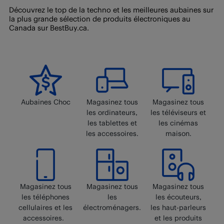
marché
. Vous ne pouvez pas retourner les produits de
Buy
.
confiance sur BestBuy.ca, suivez cette procédure pour
Découvrez le top de la techno et les meilleures aubaines sur
la Place de marché en magasin.
la plus grande sélection de produits électroniques au
retourner un article de la Place de marché. Vous ne
Canada sur BestBuy.ca.
pouvez pas retourner les produits de la Place de
marché en magasin.
Aubaines Choc
Magasinez tous
Magasinez tous
les ordinateurs,
les téléviseurs et
les tablettes et
les cinémas
les accessoires.
maison.
Magasinez tous
Magasinez tous
Magasinez tous
les téléphones
les
les écouteurs,
cellulaires et les
électroménagers.
les haut-parleurs
accessoires.
et les produits