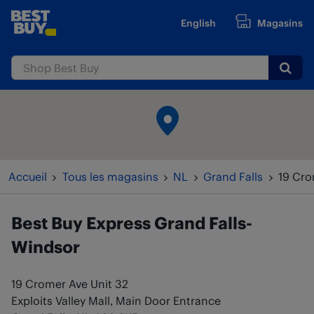
Passer au contenu
English
Magasins
www.bestbuy.ca
Submi
Retour à la navigation
Accueil
Tous les magasins
NL
Grand Falls
19 Cro
Best Buy Express
Grand Falls-
Windsor
19 Cromer Ave Unit 32
Exploits Valley Mall, Main Door Entrance