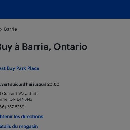
Barrie
uy à Barrie, Ontario
est Buy
Park Place
vert aujourd’hui jusqu’à
20:00
 Concert Way, Unit 2
rrie
,
ON
L4N6N5
66) 237-8289
btenir les directions
étails du magasin