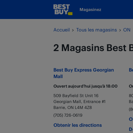
Passer au contenu
Magasinez
www.bestbuy.ca
Retour à la navigation
Accueil
Tous les magasins
ON
2 Magasins Best B
Best Buy Express
Georgian
B
Mall
Ouvert aujourd’hui jusqu’à
18:00
Ou
509 Bayfield St Unit 16
80
Georgian Mall, Entrance #1
Ba
Barrie
,
ON
L4M 4Z8
(8
(705) 726-0619
O
Obtenir les directions
D