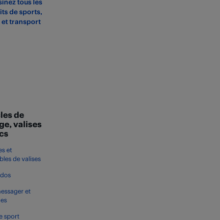
inez tous les
ts de sports,
s et transport
les de
ge, valises
acs
s et
les de valises
 dos
essager et
tes
e sport