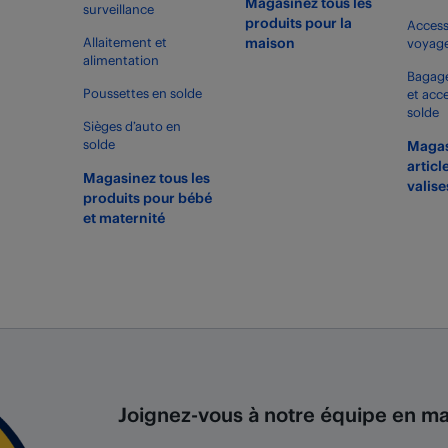
Magasinez tous les
surveillance
produits pour la
Access
Allaitement et
maison
voyage
alimentation
Bagage
Poussettes en solde
et acc
solde
Sièges d’auto en
solde
Magas
articl
Magasinez tous les
valise
produits pour bébé
et maternité
Joignez-vous à notre équipe en mag