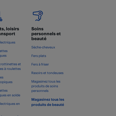
s, loisirs
Soins
ransport
personnels et
beauté
électriques
Sèche-cheveux
ettes
iques
Fers plats
trottinettes et
Fers à friser
es à roulettes
Rasoirs et tondeuses
es
Magasinez tous les
copiques
produits de soins
ettes
personnels
iques en solde
Magasinez tous les
électriques en
produits de beauté