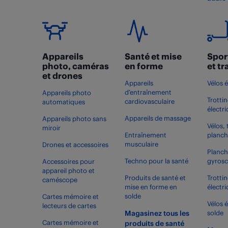
Appareils
Santé et mise
Sport
photo, caméras
en forme
et t
et drones
Appareils
Vélos 
d’entraînement
Appareils photo
Trottin
cardiovasculaire
automatiques
électr
Appareils de massage
Appareils photo sans
Vélos, 
miroir
Entraînement
planch
musculaire
Drones et accessoires
Planch
Techno pour la santé
gyros
Accessoires pour
appareil photo et
Produits de santé et
Trottin
caméscope
mise en forme en
électr
solde
Cartes mémoire et
Vélos 
lecteurs de cartes
Magasinez tous les
solde
Cartes mémoire et
produits de santé