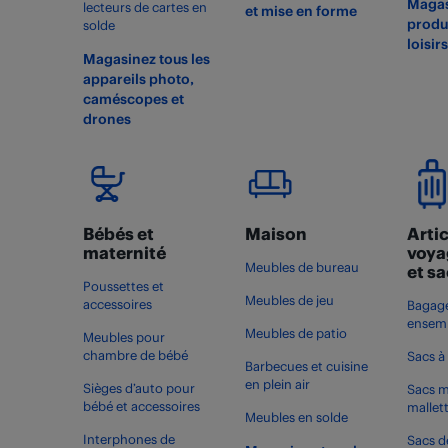
Magas
lecteurs de cartes en
et mise en forme
produi
solde
loisir
Magasinez tous les
appareils photo,
caméscopes et
drones
Bébés et
Maison
Artic
maternité
voya
Meubles de bureau
et s
Poussettes et
Meubles de jeu
accessoires
Bagage
ensemb
Meubles de patio
Meubles pour
chambre de bébé
Sacs à
Barbecues et cuisine
en plein air
Sièges d’auto pour
Sacs m
bébé et accessoires
mallet
Meubles en solde
Interphones de
Sacs d