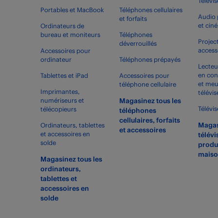
Télévi
Portables et MacBook
Téléphones cellulaires
Audio 
et forfaits
et cin
Ordinateurs de
bureau et moniteurs
Téléphones
Projec
déverrouillés
access
Accessoires pour
ordinateur
Téléphones prépayés
Lecteu
en con
Tablettes et iPad
Accessoires pour
et meu
téléphone cellulaire
Imprimantes,
télévis
numériseurs et
Magasinez tous les
Télévi
télécopieurs
téléphones
cellulaires, forfaits
Magas
Ordinateurs, tablettes
et accessoires
et accessoires en
télévi
solde
produ
maiso
Magasinez tous les
ordinateurs,
tablettes et
accessoires en
solde