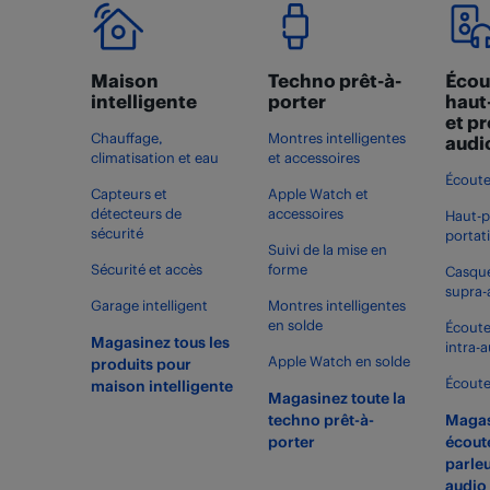
Maison
Techno prêt-à-
Écou
intelligente
porter
haut
et p
Chauffage,
Montres intelligentes
audi
climatisation et eau
et accessoires
Écoute
Capteurs et
Apple Watch et
détecteurs de
accessoires
Haut-p
sécurité
portat
Suivi de la mise en
Sécurité et accès
forme
Casque
supra-
Garage intelligent
Montres intelligentes
en solde
Écoute
Magasinez tous les
intra-a
Apple Watch en solde
produits pour
Écoute
maison intelligente
Magasinez toute la
techno prêt-à-
Magas
porter
écoute
parleu
audio