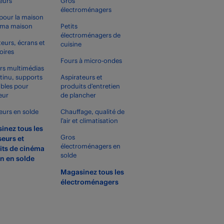
seurs
Gros
électroménagers
pour la maison
éma maison
Petits
électroménagers de
teurs, écrans et
cuisine
oires
Fours à micro-ondes
rs multimédias
tinu, supports
Aspirateurs et
bles pour
produits d’entretien
eur
de plancher
seurs en solde
Chauffage, qualité de
l’air et climatisation
inez tous les
Gros
seurs et
électroménagers en
its de cinéma
solde
n en solde
Magasinez tous les
électroménagers