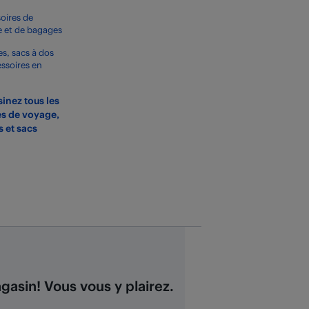
oires de
 et de bagages
s, sacs à dos
essoires en
inez tous les
es de voyage,
s et sacs
asin! Vous vous y plairez.