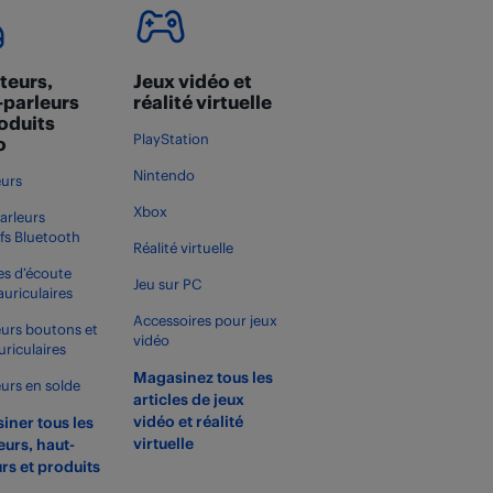
teurs,
Jeux vidéo et
-parleurs
réalité virtuelle
roduits
PlayStation
o
Nintendo
urs
Xbox
arleurs
ifs Bluetooth
Réalité virtuelle
s d’écoute
Jeu sur PC
auriculaires
Accessoires pour jeux
urs boutons et
vidéo
uriculaires
Magasinez tous les
urs en solde
articles de jeux
vidéo et réalité
iner tous les
virtuelle
urs, haut-
rs et produits