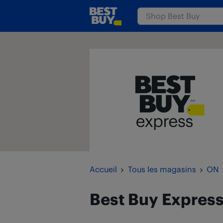
Passer au contenu
www.bestbuy.ca
Retour à la navigation
Accueil
Tous les magasins
ON
Best Buy Expres