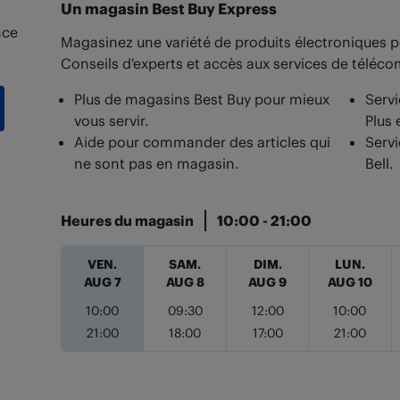
Un magasin Best Buy Express
nce
Magasinez une variété de produits électroniques p
Conseils d'experts et accès aux services de téléc
Plus de magasins Best Buy pour mieux
Servi
vous servir.
Plus 
Aide pour commander des articles qui
Servi
ne sont pas en magasin.
Bell.
Heures du magasin
10:00
-
21:00
Jour de la semaine
Heures
VEN.
SAM.
DIM.
LUN.
AUG 7
AUG 8
AUG 9
AUG 10
10:00
09:30
12:00
10:00
21:00
18:00
17:00
21:00