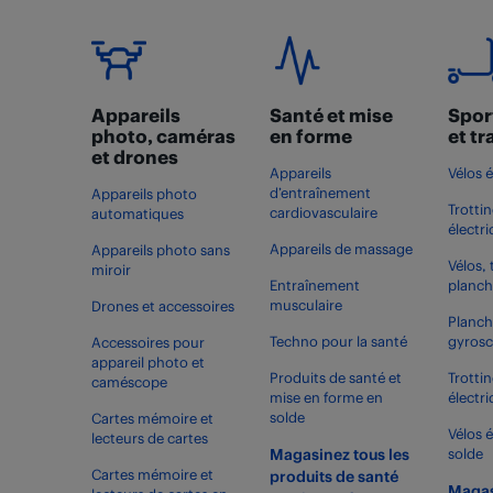
Appareils
Santé et mise
Sport
photo, caméras
en forme
et t
et drones
Appareils
Vélos 
d’entraînement
Appareils photo
Trottin
cardiovasculaire
automatiques
électr
Appareils de massage
Appareils photo sans
Vélos, 
miroir
Entraînement
planch
musculaire
Drones et accessoires
Planch
Techno pour la santé
gyros
Accessoires pour
appareil photo et
Produits de santé et
Trottin
caméscope
mise en forme en
électr
solde
Cartes mémoire et
Vélos 
lecteurs de cartes
Magasinez tous les
solde
Cartes mémoire et
produits de santé
Magas