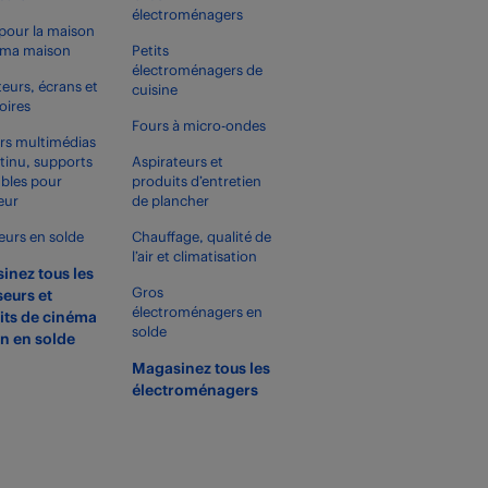
électroménagers
pour la maison
éma maison
Petits
électroménagers de
teurs, écrans et
cuisine
oires
Fours à micro-ondes
rs multimédias
tinu, supports
Aspirateurs et
bles pour
produits d’entretien
eur
de plancher
seurs en solde
Chauffage, qualité de
l’air et climatisation
inez tous les
Gros
seurs et
électroménagers en
its de cinéma
solde
n en solde
Magasinez tous les
électroménagers