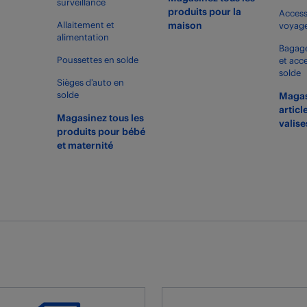
surveillance
produits pour la
Access
Allaitement et
maison
voyage
alimentation
Bagage
Poussettes en solde
et acc
solde
Sièges d’auto en
solde
Magas
articl
Magasinez tous les
valise
produits pour bébé
et maternité