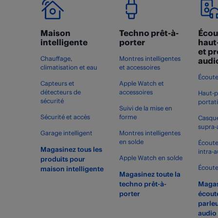
Maison
Techno prêt-à-
Écou
intelligente
porter
haut
et p
Chauffage,
Montres intelligentes
audi
climatisation et eau
et accessoires
Écoute
Capteurs et
Apple Watch et
détecteurs de
accessoires
Haut-p
sécurité
portat
Suivi de la mise en
Sécurité et accès
forme
Casque
supra-
Garage intelligent
Montres intelligentes
en solde
Écoute
Magasinez tous les
intra-a
Apple Watch en solde
produits pour
Écoute
maison intelligente
Magasinez toute la
techno prêt-à-
Magas
porter
écoute
parleu
audio