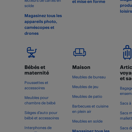
lecteurs de cartes en
et mise en forme
produi
solde
loisir
Magasinez tous les
appareils photo,
caméscopes et
drones
Bébés et
Maison
Artic
maternité
voya
Meubles de bureau
et s
Poussettes et
Meubles de jeu
accessoires
Bagage
ensemb
Meubles de patio
Meubles pour
chambre de bébé
Sacs à
Barbecues et cuisine
en plein air
Sièges d’auto pour
Sacs m
bébé et accessoires
mallet
Meubles en solde
Interphones de
Sacs d
Magasinez tous les