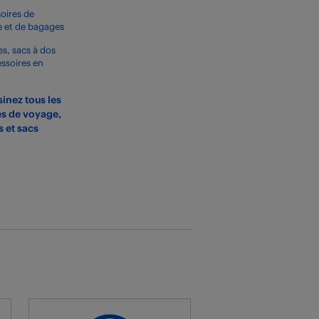
oires de
 et de bagages
s, sacs à dos
essoires en
inez tous les
es de voyage,
s et sacs