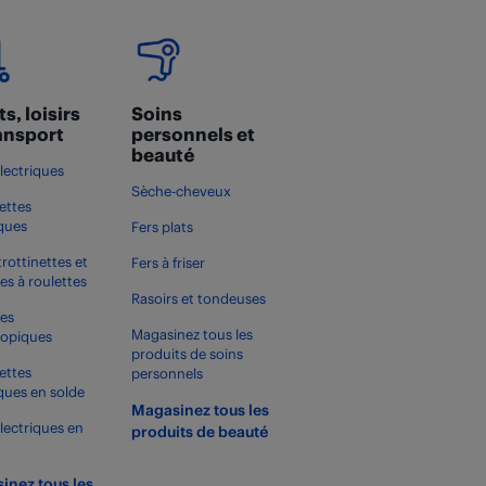
s, loisirs
Soins
ransport
personnels et
beauté
électriques
Sèche-cheveux
ettes
iques
Fers plats
trottinettes et
Fers à friser
es à roulettes
Rasoirs et tondeuses
es
Magasinez tous les
copiques
produits de soins
ettes
personnels
iques en solde
Magasinez tous les
électriques en
produits de beauté
inez tous les