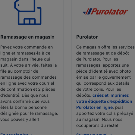
Ramassage en magasin
Purolator
Payez votre commande en
Ce magasin offre les services
ligne et ramassez-la à ce
de ramassage et de dépôt
magasin dans l’heure qui
de Purolator. Pour les
suit. À votre arrivée, faites la
ramassages, apportez une
file au comptoir de
pièce d’identité avec photo
ramassage des commandes
émise par le gouvernement
en ligne avec votre courriel
qui correspond aux détails
de confirmation et 2 pièces
de votre colis. Pour les
d’identité. Dès que nous
dépôts,
créez et imprimez
avons confirmé que vous
votre étiquette d’expédition
êtes la bonne personne
Purolator en ligne
, puis
désignée pour le ramassage,
apportez votre colis prépayé
vous pouvez y aller!
au magasin. Nous nous
occuperons du reste!
En savoir plus
Suivre un envoi