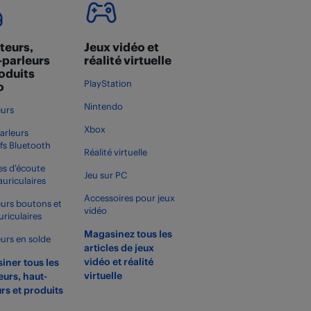
teurs,
Jeux vidéo et
-parleurs
réalité virtuelle
roduits
PlayStation
o
Nintendo
urs
Xbox
arleurs
ifs Bluetooth
Réalité virtuelle
s d’écoute
Jeu sur PC
auriculaires
Accessoires pour jeux
urs boutons et
vidéo
uriculaires
Magasinez tous les
urs en solde
articles de jeux
vidéo et réalité
iner tous les
virtuelle
urs, haut-
rs et produits