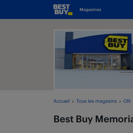
Passer au contenu
Magasinez
www.bestbuy.ca
Retour à la navigation
Accueil
Tous les magasins
ON
Best Buy
Memoria