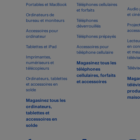
Portables et MacBook
Téléphones cellulaires
Audio 
et forfaits
et cin
Ordinateurs de
bureau et moniteurs
Téléphones
Projec
déverrouillés
access
Accessoires pour
ordinateur
Téléphones prépayés
Lecteu
en con
Tablettes et iPad
Accessoires pour
et meu
téléphone cellulaire
Imprimantes,
télévis
numériseurs et
Magasinez tous les
Télévi
télécopieurs
téléphones
cellulaires, forfaits
Magas
Ordinateurs, tablettes
et accessoires
et accessoires en
télévi
solde
produ
maiso
Magasinez tous les
ordinateurs,
tablettes et
accessoires en
solde