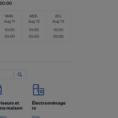
20:00
MAR.
MER.
JEU.
Aug 11
Aug 12
Aug 13
10:00
10:00
10:00
20:00
20:00
20:00
Submit
iseurs et
Électroménage
ma maison
rs
seurs
Gros