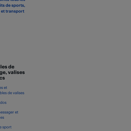
ts de sports,
s et transport
les de
ge, valises
acs
s et
les de valises
 dos
essager et
tes
e sport