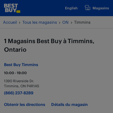
Passer au contenu
English
Magasins
www.bestbuy.ca
Retour à la navigation
Accueil
Tous les magasins
ON
Timmins
1 Magasins Best Buy à Timmins,
Ontario
Best Buy
Timmins
10:00
-
19:00
1390 Riverside Dr.
Timmins
,
ON
P4R1A5
(866) 237-8289
Obtenir les directions
Détails du magasin