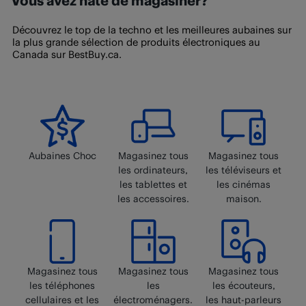
Vous avez hâte de magasiner?
procédure pour
retourner un article de la Place de
devenir Abonné(e) sur notre
page Abonnement Best
un article vendu par nos partenaires vendeurs de
marché
. Vous ne pouvez pas retourner les produits de
Buy
.
confiance sur BestBuy.ca, suivez cette procédure pour
Découvrez le top de la techno et les meilleures aubaines sur
la Place de marché en magasin.
la plus grande sélection de produits électroniques au
retourner un article de la Place de marché. Vous ne
Canada sur BestBuy.ca.
pouvez pas retourner les produits de la Place de
marché en magasin.
Aubaines Choc
Magasinez tous
Magasinez tous
les ordinateurs,
les téléviseurs et
les tablettes et
les cinémas
les accessoires.
maison.
Magasinez tous
Magasinez tous
Magasinez tous
les téléphones
les
les écouteurs,
cellulaires et les
électroménagers.
les haut-parleurs