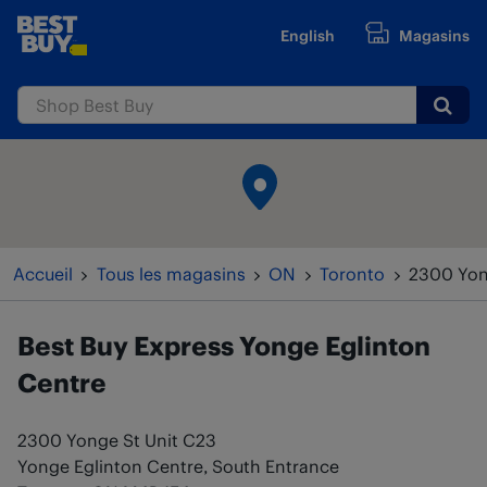
Passer au contenu
English
Magasins
www.bestbuy.ca
Submi
Retour à la navigation
Accueil
Tous les magasins
ON
Toronto
2300 Yon
Best Buy Express
Yonge Eglinton
Centre
2300 Yonge St Unit C23
Yonge Eglinton Centre, South Entrance