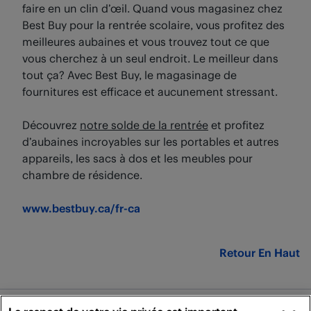
faire en un clin d’œil. Quand vous magasinez chez
Best Buy pour la rentrée scolaire, vous profitez des
meilleures aubaines et vous trouvez tout ce que
vous cherchez à un seul endroit. Le meilleur dans
tout ça? Avec Best Buy, le magasinage de
fournitures est efficace et aucunement stressant.
Découvrez
notre solde de la rentrée
et profitez
d’aubaines incroyables sur les portables et autres
appareils, les sacs à dos et les meubles pour
chambre de résidence.
www.bestbuy.ca/fr-ca
Retour En Haut