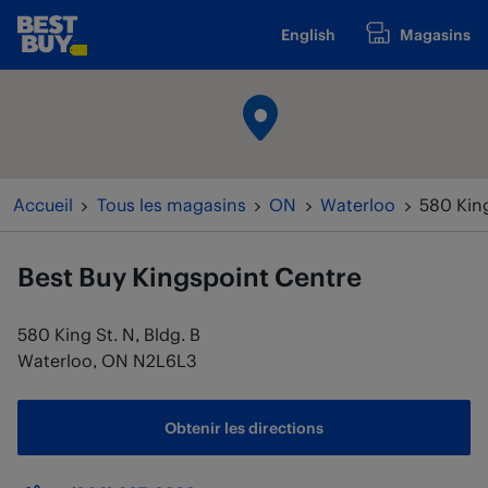
Passer au contenu
English
Magasins
www.bestbuy.ca
Retour à la navigation
Accueil
Tous les magasins
ON
Waterloo
580 King
Best Buy
Kingspoint Centre
580 King St. N, Bldg. B
Waterloo
,
ON
N2L6L3
Obtenir les directions