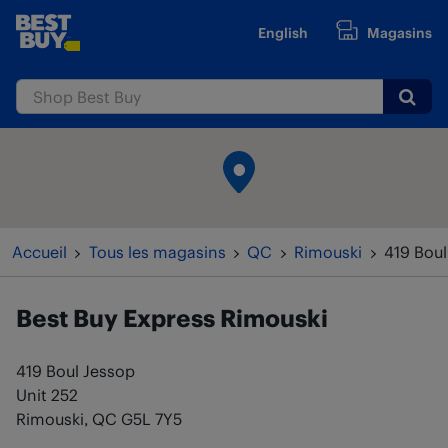
Passer au contenu
English
Magasins
www.bestbuy.ca
Submi
Retour à la navigation
Accueil
Tous les magasins
QC
Rimouski
419 Boul
Best Buy Express
Rimouski
419 Boul Jessop
Unit 252
Rimouski
,
QC
G5L 7Y5