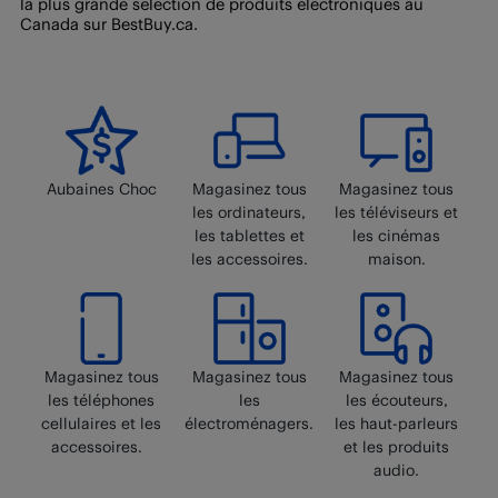
la plus grande sélection de produits électroniques au
retourner un article de la Place de marché. Vous ne
Canada sur BestBuy.ca.
pouvez pas retourner les produits de la Place de
marché en magasin.
Aubaines Choc
Magasinez tous
Magasinez tous
les ordinateurs,
les téléviseurs et
les tablettes et
les cinémas
les accessoires.
maison.
Magasinez tous
Magasinez tous
Magasinez tous
les téléphones
les
les écouteurs,
cellulaires et les
électroménagers.
les haut-parleurs
accessoires.
et les produits
audio.