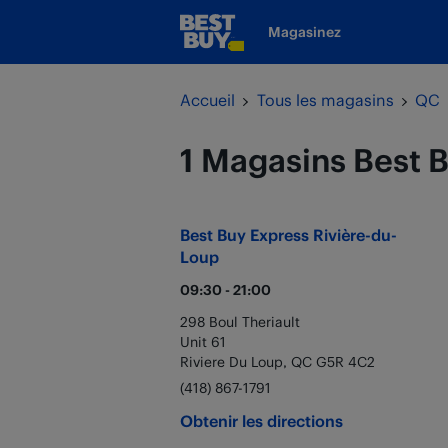
Passer au contenu
Magasinez
www.bestbuy.ca
Retour à la navigation
Accueil
Tous les magasins
QC
1 Magasins Best 
Best Buy Express
Rivière-du-
Loup
09:30
-
21:00
298 Boul Theriault
Unit 61
Riviere Du Loup
,
QC
G5R 4C2
(418) 867-1791
Obtenir les directions