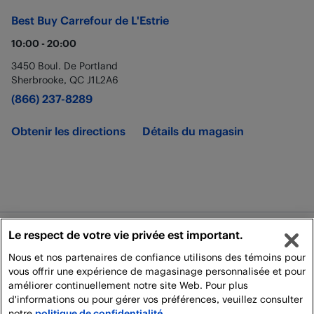
Best Buy
Carrefour de L'Estrie
10:00
-
20:00
3450 Boul. De Portland
Sherbrooke
,
QC
J1L2A6
(866) 237-8289
Obtenir les directions
Détails du magasin
Le respect de votre vie privée est important.
Juridique
Nous et nos partenaires de confiance utilisons des témoins pour
Politique de Livraison
vous offrir une expérience de magasinage personnalisée et pour
améliorer continuellement notre site Web. Pour plus
Tous droits réservés. Pour utilisation personnelle et non commerciale
d'informations ou pour gérer vos préférences, veuillez consulter
notre
politique de confidentialité.