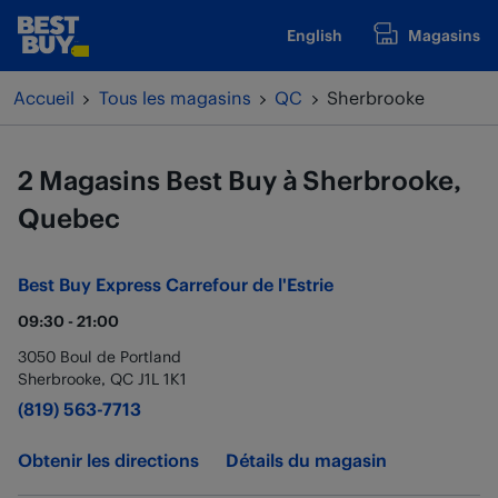
Passer au contenu
English
Magasins
www.bestbuy.ca
Retour à la navigation
Accueil
Tous les magasins
QC
Sherbrooke
2 Magasins Best Buy à Sherbrooke,
Quebec
Best Buy Express
Carrefour de l'Estrie
09:30
-
21:00
3050 Boul de Portland
Sherbrooke
,
QC
J1L 1K1
(819) 563-7713
Obtenir les directions
Détails du magasin