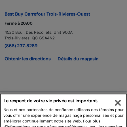
Best Buy
Carrefour Trois-Rivieres-Ouest
Ferme à
20:00
4520 Boul. Des Recollets, Unit 900A
Trois-Rivieres
,
QC
G9A4N2
(866) 237-8289
Obtenir les directions
Détails du magasin
Le respect de votre vie privée est important.
Juridique
Nous et nos partenaires de confiance utilisons des témoins pour
Politique de Livraison
vous offrir une expérience de magasinage personnalisée et pour
améliorer continuellement notre site Web. Pour plus
Tous droits réservés. Pour utilisation personnelle et non commerciale
d'informations ou pour gérer vos préférences, veuillez consulter