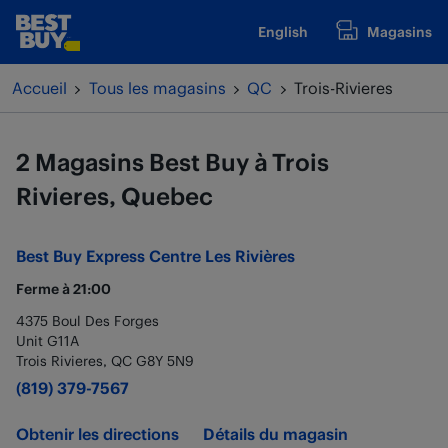
Passer au contenu
English
Magasins
www.bestbuy.ca
Retour à la navigation
Accueil
Tous les magasins
QC
Trois-Rivieres
2 Magasins Best Buy à Trois
Rivieres, Quebec
Best Buy Express
Centre Les Rivières
Ferme à
21:00
4375 Boul Des Forges
Unit G11A
Trois Rivieres
,
QC
G8Y 5N9
(819) 379-7567
Obtenir les directions
Détails du magasin