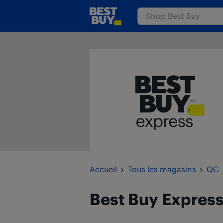
Passer au contenu
www.bestbuy.ca
Retour à la navigation
Accueil
Tous les magasins
QC
Best Buy Expres