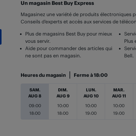
Un magasin Best Buy Express
Magasinez une variété de produits électroniques p
Conseils d'experts et accès aux services de téléc
Plus de magasins Best Buy pour mieux
Servi
vous servir.
Plus 
Aide pour commander des articles qui
Servi
ne sont pas en magasin.
Bell.
Heures du magasin
Ferme à
18:00
Jour de la semaine
Heures
SAM.
DIM.
LUN.
MAR.
AUG 8
AUG 9
AUG 10
AUG 11
09:00
10:00
10:00
10:00
18:00
18:00
19:00
19:00