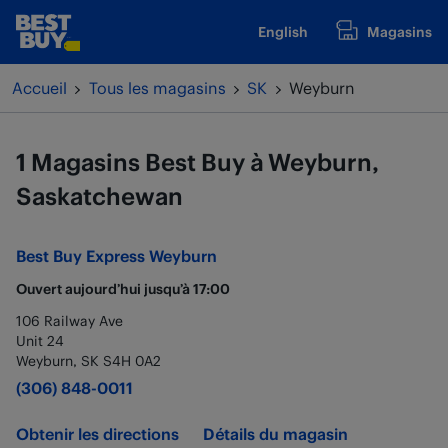
Passer au contenu
English
Magasins
www.bestbuy.ca
Retour à la navigation
Accueil
Tous les magasins
SK
Weyburn
1 Magasins Best Buy à Weyburn,
Saskatchewan
Best Buy Express
Weyburn
Ouvert aujourd’hui jusqu’à
17:00
106 Railway Ave
Unit 24
Weyburn
,
SK
S4H 0A2
(306) 848-0011
Obtenir les directions
Détails du magasin