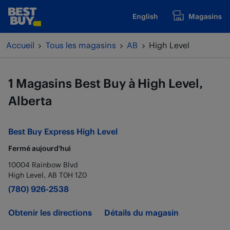
Passer au contenu
English
Magasins
www.bestbuy.ca
Retour à la navigation
Accueil
Tous les magasins
AB
High Level
1 Magasins Best Buy à High Level,
Alberta
Best Buy Express
High Level
Fermé aujourd’hui
10004 Rainbow Blvd
High Level
,
AB
T0H 1Z0
(780) 926-2538
Obtenir les directions
Détails du magasin