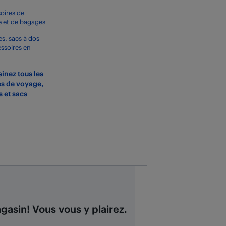
oires de
 et de bagages
s, sacs à dos
essoires en
inez tous les
es de voyage,
s et sacs
asin! Vous vous y plairez.