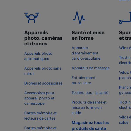
Appareils
Santé et mise
Sport
photo, caméras
en forme
et t
et drones
Appareils
Vélos 
d’entraînement
Appareils photo
Trottin
cardiovasculaire
automatiques
électr
Appareils de massage
Appareils photo sans
Vélos, 
miroir
Entraînement
planch
musculaire
Drones et accessoires
Planch
Techno pour la santé
gyros
Accessoires pour
appareil photo et
Produits de santé et
Trottin
caméscope
mise en forme en
électr
solde
Cartes mémoire et
Vélos 
lecteurs de cartes
Magasinez tous les
solde
Cartes mémoire et
produits de santé