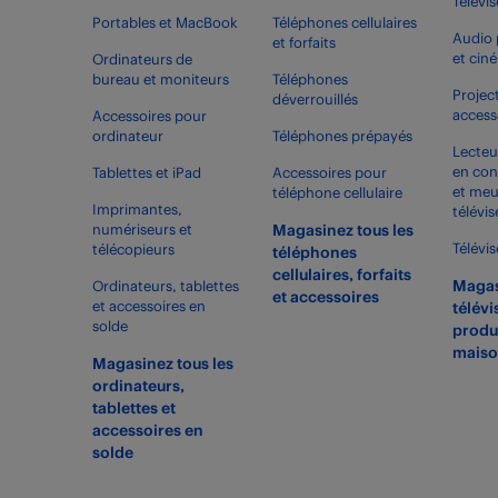
Télévi
Portables et MacBook
Téléphones cellulaires
Audio 
et forfaits
et cin
Ordinateurs de
bureau et moniteurs
Téléphones
Projec
déverrouillés
access
Accessoires pour
ordinateur
Téléphones prépayés
Lecteu
en con
Tablettes et iPad
Accessoires pour
et meu
téléphone cellulaire
Imprimantes,
télévis
numériseurs et
Magasinez tous les
Télévi
télécopieurs
téléphones
cellulaires, forfaits
Magas
Ordinateurs, tablettes
et accessoires
et accessoires en
télévi
solde
produ
maiso
Magasinez tous les
ordinateurs,
tablettes et
accessoires en
solde