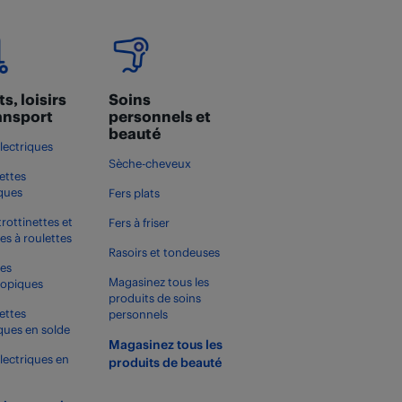
s, loisirs
Soins
ransport
personnels et
beauté
électriques
Sèche-cheveux
ettes
iques
Fers plats
trottinettes et
Fers à friser
es à roulettes
Rasoirs et tondeuses
es
Magasinez tous les
copiques
produits de soins
ettes
personnels
iques en solde
Magasinez tous les
électriques en
produits de beauté