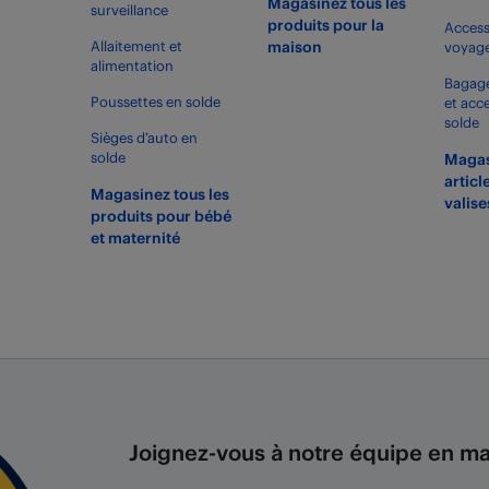
Magasinez tous les
surveillance
produits pour la
Access
Allaitement et
maison
voyage
alimentation
Bagage
Poussettes en solde
et acc
solde
Sièges d’auto en
solde
Magas
articl
Magasinez tous les
valise
produits pour bébé
et maternité
Joignez-vous à notre équipe en mag