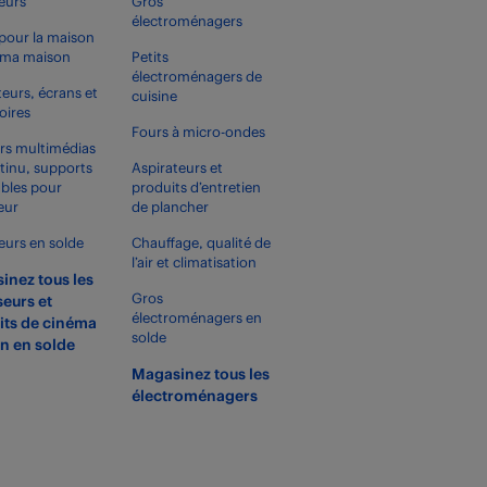
seurs
Gros
électroménagers
pour la maison
éma maison
Petits
électroménagers de
teurs, écrans et
cuisine
oires
Fours à micro-ondes
rs multimédias
tinu, supports
Aspirateurs et
bles pour
produits d’entretien
eur
de plancher
seurs en solde
Chauffage, qualité de
l’air et climatisation
inez tous les
Gros
seurs et
électroménagers en
its de cinéma
solde
n en solde
Magasinez tous les
électroménagers