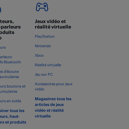
teurs,
Jeux vidéo et
-parleurs
réalité virtuelle
roduits
PlayStation
o
Nintendo
urs
Xbox
arleurs
ifs Bluetooth
Réalité virtuelle
s d’écoute
Jeu sur PC
auriculaires
Accessoires pour jeux
urs boutons et
vidéo
uriculaires
Magasinez tous les
urs en solde
articles de jeux
vidéo et réalité
iner tous les
virtuelle
urs, haut-
rs et produits