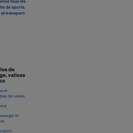
inez tous les
ts de sports,
s et transport
les de
ge, valises
acs
s et
les de valises
 dos
essager et
tes
e sport