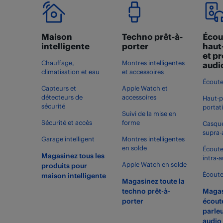
Maison
Techno prêt-à-
Écou
intelligente
porter
haut
et p
Chauffage,
Montres intelligentes
audi
climatisation et eau
et accessoires
Écoute
Capteurs et
Apple Watch et
détecteurs de
accessoires
Haut-p
sécurité
portat
Suivi de la mise en
Sécurité et accès
forme
Casque
supra-
Garage intelligent
Montres intelligentes
en solde
Écoute
Magasinez tous les
intra-a
Apple Watch en solde
produits pour
Écoute
maison intelligente
Magasinez toute la
techno prêt-à-
Magas
porter
écoute
parleu
audio