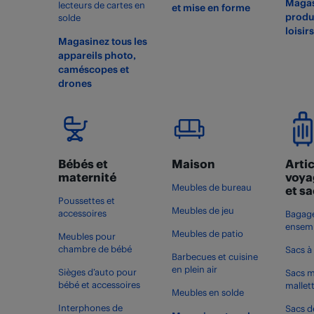
Magas
lecteurs de cartes en
et mise en forme
produi
solde
loisir
Magasinez tous les
appareils photo,
caméscopes et
drones
Bébés et
Maison
Artic
maternité
voya
Meubles de bureau
et s
Poussettes et
Meubles de jeu
accessoires
Bagage
ensemb
Meubles de patio
Meubles pour
chambre de bébé
Sacs à
Barbecues et cuisine
en plein air
Sièges d’auto pour
Sacs m
bébé et accessoires
mallet
Meubles en solde
Interphones de
Sacs d