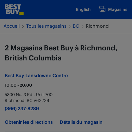
Passer au contenu
English
Magasins
www.bestbuy.ca
Retour à la navigation
Accueil
Tous les magasins
BC
Richmond
2 Magasins Best Buy à Richmond,
British Columbia
Best Buy
Lansdowne Centre
10:00
-
20:00
5300 No. 3 Rd., Unit 700
Richmond
,
BC
V6X2X9
(866) 237-8289
Obtenir les directions
Détails du magasin