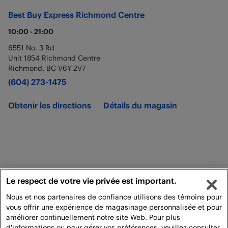
Best Buy Express
Richmond Centre
10:00
-
21:00
6551 No. 3 Rd
Unit 1854 Richmond Centre
Richmond
,
BC
V6Y 2V7
(604) 273-1475
Obtenir les directions
Détails du magasin
Le respect de votre vie privée est important.
Juridique
Nous et nos partenaires de confiance utilisons des témoins pour
Politique de Livraison
vous offrir une expérience de magasinage personnalisée et pour
améliorer continuellement notre site Web. Pour plus
Tous droits réservés. Pour utilisation personnelle et non commerciale
d'informations ou pour gérer vos préférences, veuillez consulter