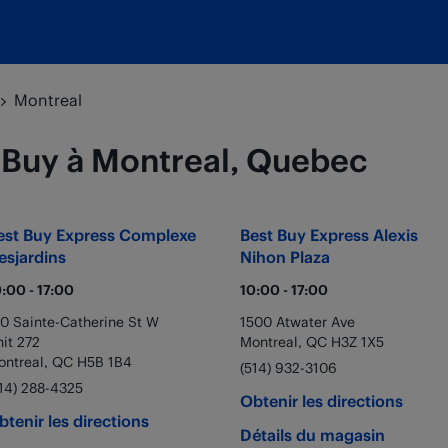
Montreal
 Buy à Montreal, Quebec
est Buy Express
Complexe
Best Buy Express
Alexis
esjardins
Nihon Plaza
0:00
-
17:00
10:00
-
17:00
0 Sainte-Catherine St W
1500 Atwater Ave
it 272
Montreal
,
QC
H3Z 1X5
ontreal
,
QC
H5B 1B4
(514) 932-3106
14) 288-4325
Obtenir les directions
btenir les directions
Détails du magasin