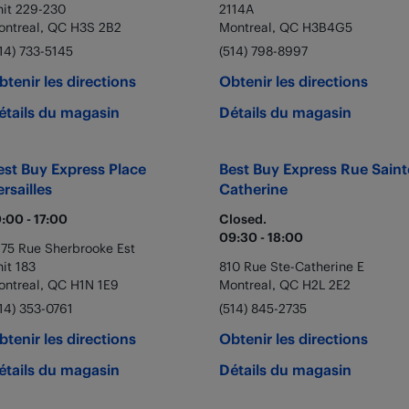
nit 229-230
2114A
ontreal
,
QC
H3S 2B2
Montreal
,
QC
H3B4G5
14) 733-5145
(514) 798-8997
btenir les directions
Obtenir les directions
étails du magasin
Détails du magasin
est Buy Express
Place
Best Buy Express
Rue Saint
ersailles
Catherine
0:00
-
17:00
Closed.
09:30
-
18:00
275 Rue Sherbrooke Est
it 183
810 Rue Ste-Catherine E
ontreal
,
QC
H1N 1E9
Montreal
,
QC
H2L 2E2
14) 353-0761
(514) 845-2735
btenir les directions
Obtenir les directions
étails du magasin
Détails du magasin