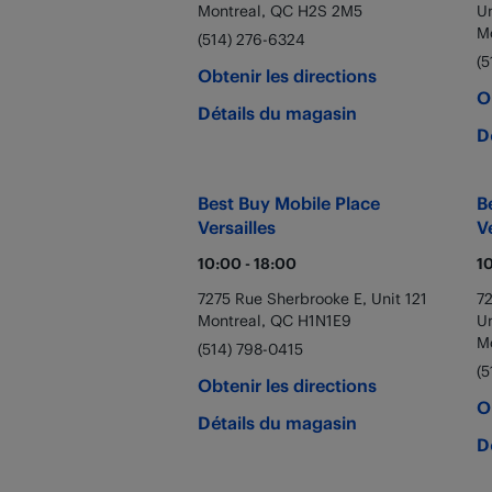
Montreal
,
QC
H2S 2M5
U
M
(514) 276-6324
(5
Obtenir les directions
O
Détails du magasin
D
Best Buy Mobile
Place
B
Versailles
V
10:00
-
18:00
1
7275 Rue Sherbrooke E, Unit 121
7
Montreal
,
QC
H1N1E9
Un
M
(514) 798-0415
(5
Obtenir les directions
O
Détails du magasin
D