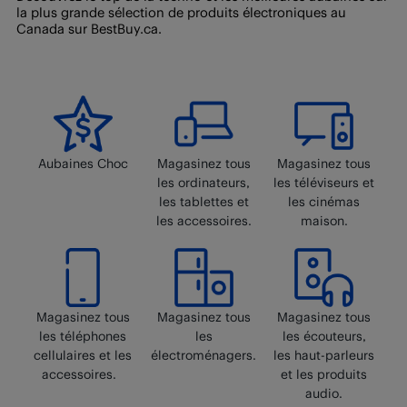
la Place de marché en magasin.
la plus grande sélection de produits électroniques au
retourner un article de la Place de marché. Vous ne
Canada sur BestBuy.ca.
pouvez pas retourner les produits de la Place de
marché en magasin.
Aubaines Choc
Magasinez tous
Magasinez tous
les ordinateurs,
les téléviseurs et
les tablettes et
les cinémas
les accessoires.
maison.
Magasinez tous
Magasinez tous
Magasinez tous
les téléphones
les
les écouteurs,
cellulaires et les
électroménagers.
les haut-parleurs
accessoires.
et les produits
audio.