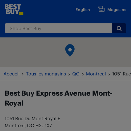
Passer au contenu
English
Magasins
www.bestbuy.ca
Submi
Retour à la navigation
Accueil
Tous les magasins
QC
Montreal
1051 Rue
Best Buy Express
Avenue Mont-
Royal
1051 Rue Du Mont Royal E
Montreal
,
QC
H2J 1X7